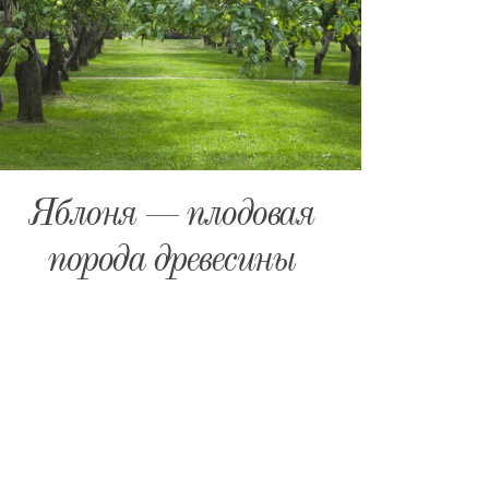
Яблоня — плодовая
Груша
порода древесины