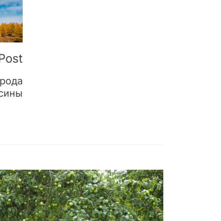
Post
орода
сины