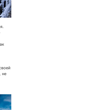
я.
е
ак
своей
, не