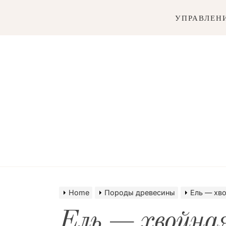
Skip
to
УПРАВЛЕН
content
soand
Home
Породы древесины
Ель — хв
Ель — хвойная